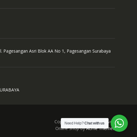
Jl. Pagesangan Asri Blok AA No 1, Pagesangan Surabaya
SURABAYA
Copyright © All Right Reserved
Need Help?
Chat with us
Online Shop by
Acme Themes