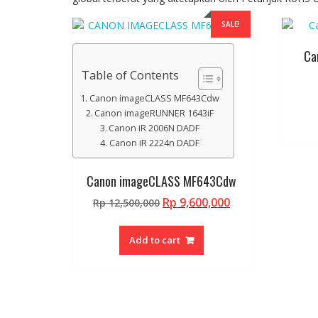
SALE!
Ca
Table of Contents
Canon imageCLASS MF643Cdw
Canon imageRUNNER 1643iF
Canon iR 2006N DADF
Canon iR 2224n DADF
Canon imageCLASS MF643Cdw
Original
Current
Rp
9,600,000
Rp
12,500,000
price
price
was:
is:
Add to cart
Rp 12,500,000.
Rp 9,600,000.