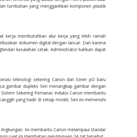
n dari tumbuhan yang menggantikan komponen plastik
at kerja membutuhkan alur kerja yang lebih ramah
ribusikan dokumen digital dengan lancar. Dan karena
indari kesalahan cetak. Administrator bahkan dapat
binasi teknologi sekering Canon dan toner pO baru
aca gambar dupleks Seri menangkap gambar dengan
ya. Sistem Sekering Pemanas Induksi Canon membantu
nggih yang hadir di setiap model, Seri ini memenuhi
lingkungan. Ini membantu Canon melampaui standar
non saat ini membatasi penggunaan 24 zat tersebut.