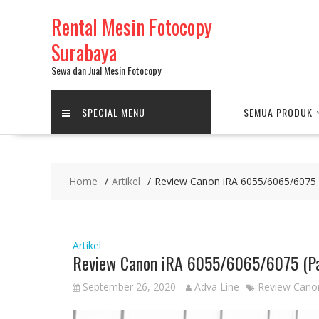
Skip
Rental Mesin Fotocopy
to
content
Surabaya
Sewa dan Jual Mesin Fotocopy
SPECIAL MENU
SEMUA PRODUK
Home
Artikel
Review Canon iRA 6055/6065/6075 (
Artikel
Review Canon iRA 6055/6065/6075 (Pa
September 26, 2020
Adva Line
Review Canon