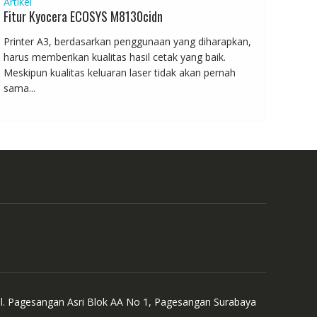
Artikel
Fitur Kyocera ECOSYS M8130cidn
Printer A3, berdasarkan penggunaan yang diharapkan,
harus memberikan kualitas hasil cetak yang baik.
Meskipun kualitas keluaran laser tidak akan pernah
sama...
Jl. Pagesangan Asri Blok AA No 1, Pagesangan Surabaya