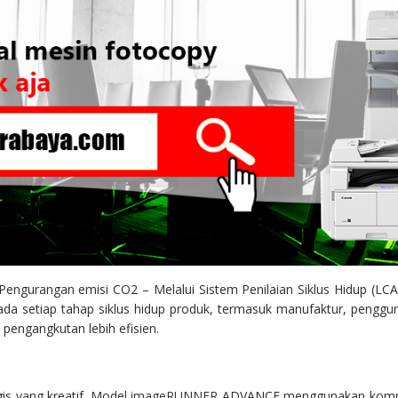
Pengurangan emisi CO2 –
Melalui Sistem Penilaian Siklus Hidup (L
 setiap tahap siklus hidup produk, termasuk manufaktur, penggunaa
pengangkutan lebih efisien.
s yang kreatif. Model
imageRUNNER
ADVANCE menggunakan kompone