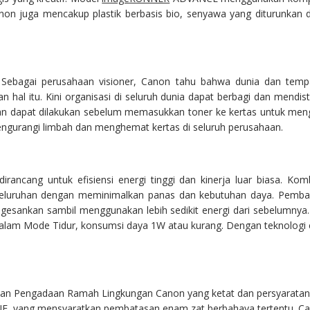
 Canon juga mencakup plastik berbasis bio, senyawa yang diturunka
 Sebagai perusahaan visioner, Canon tahu bahwa dunia dan temp
l itu. Kini organisasi di seluruh dunia dapat berbagi dan mendist
an dapat dilakukan sebelum memasukkan toner ke kertas untuk mengh
urangi limbah dan menghemat kertas di seluruh perusahaan.
ancang untuk efisiensi energi tinggi dan kinerja luar biasa. Kom
eluruhan dengan meminimalkan panas dan kebutuhan daya. Pemb
ngesankan sambil menggunakan lebih sedikit energi dari sebelumn
am Mode Tidur, konsumsi daya 1W atau kurang. Dengan teknologi ca
an Pengadaan Ramah Lingkungan Canon yang ketat dan persyaratan 
 UE, yang mensyaratkan pembatasan enam zat berbahaya tertentu. Ca