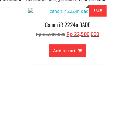
SALE!
Canon iR 2224n DADF
Original
Current
Rp
22,500,000
Rp
25,000,000
price
price
was:
is:
Add to cart
Rp 25,000,000.
Rp 22,500,000.