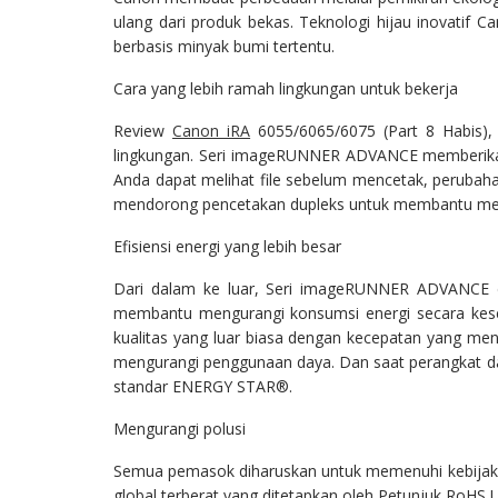
ulang dari produk bekas. Teknologi hijau inovatif
berbasis minyak bumi tertentu.
Cara yang lebih ramah lingkungan untuk bekerja
Review
Canon iRA
6055/6065/6075 (Part 8 Habis),
lingkungan. Seri imageRUNNER ADVANCE memberikan ha
Anda dapat melihat file sebelum mencetak, perubah
mendorong pencetakan dupleks untuk membantu meng
Efisiensi energi yang lebih besar
Dari dalam ke luar, Seri imageRUNNER ADVANCE dir
membantu mengurangi konsumsi energi secara kes
kualitas yang luar biasa dengan kecepatan yang me
mengurangi penggunaan daya. Dan saat perangkat dal
standar ENERGY STAR®.
Mengurangi polusi
Semua pemasok diharuskan untuk memenuhi kebijak
global terberat yang ditetapkan oleh Petunjuk RoHS