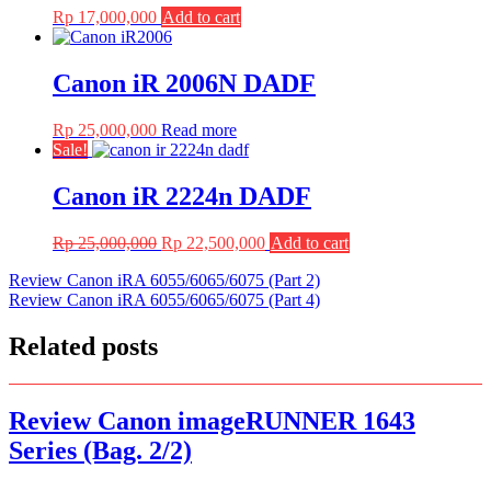
Rp
17,000,000
Add to cart
Canon iR 2006N DADF
Rp
25,000,000
Read more
Sale!
Canon iR 2224n DADF
Original
Current
Rp
25,000,000
Rp
22,500,000
Add to cart
price
price
Post
Review Canon iRA 6055/6065/6075 (Part 2)
was:
is:
Review Canon iRA 6055/6065/6075 (Part 4)
Rp 25,000,000.
Rp 22,500,000.
navigation
Related posts
Review Canon imageRUNNER 1643
Series (Bag. 2/2)