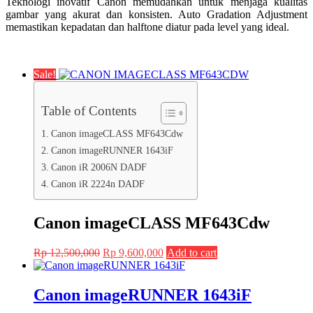
Teknologi inovatif Canon memudahkan untuk menjaga kualitas
gambar yang akurat dan konsisten. Auto Gradation Adjustment
memastikan kepadatan dan halftone diatur pada level yang ideal.
Sale!
Table of Contents
Canon imageCLASS MF643Cdw
Canon imageRUNNER 1643iF
Canon iR 2006N DADF
Canon iR 2224n DADF
Canon imageCLASS MF643Cdw
Original
Current
Rp
12,500,000
Rp
9,600,000
Add to cart
price
price
was:
is:
Rp 12,500,000.
Rp 9,600,000.
Canon imageRUNNER 1643iF