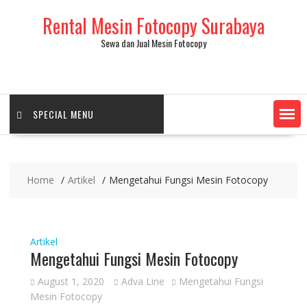
Skip
Rental Mesin Fotocopy Surabaya
to
content
Sewa dan Jual Mesin Fotocopy
SPECIAL MENU
Home
Artikel
Mengetahui Fungsi Mesin Fotocopy
Artikel
Mengetahui Fungsi Mesin Fotocopy
August 1, 2020
Adva Line
Mengetahui Fungsi
Mesin Fotocopy