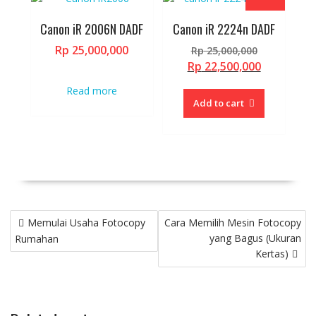
Canon iR 2006N DADF
Canon iR 2224n DADF
Original
Rp
25,000,000
Rp
25,000,000
price
Current
Rp
22,500,000
was:
price
Read more
Rp 25,000,
is:
Add to cart
Rp 22,500,
Post
Memulai Usaha Fotocopy
Cara Memilih Mesin Fotocopy
navigation
yang Bagus (Ukuran
Rumahan
Kertas)