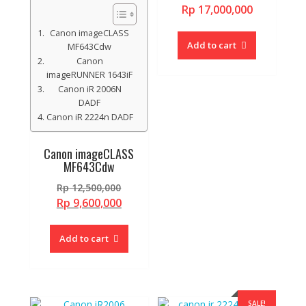
Rp
17,000,000
Canon imageCLASS
Add to cart
MF643Cdw
Canon
imageRUNNER 1643iF
Canon iR 2006N
DADF
Canon iR 2224n DADF
Canon imageCLASS
MF643Cdw
Original
Rp
12,500,000
price
Current
Rp
9,600,000
was:
price
Rp 12,500,000.
is:
Add to cart
Rp 9,600,000.
SALE!