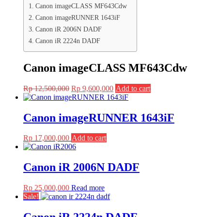
Canon imageCLASS MF643Cdw
Canon imageRUNNER 1643iF
Canon iR 2006N DADF
Canon iR 2224n DADF
Canon imageCLASS MF643Cdw
Original
Current
Rp
12,500,000
Rp
9,600,000
Add to cart
price
price
was:
is:
Rp 12,500,000.
Rp 9,600,000.
Canon imageRUNNER 1643iF
Rp
17,000,000
Add to cart
Canon iR 2006N DADF
Rp
25,000,000
Read more
Sale!