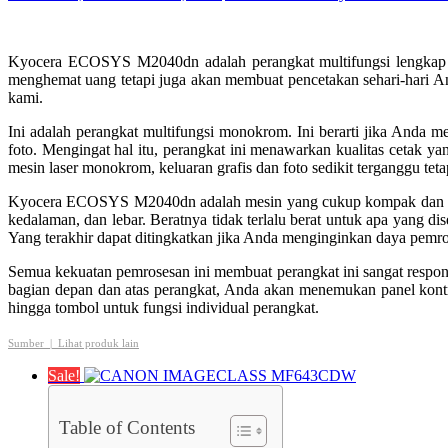
Kyocera ECOSYS M2040dn adalah perangkat multifungsi lengkap ya
menghemat uang tetapi juga akan membuat pencetakan sehari-hari A
kami.
Ini adalah perangkat multifungsi monokrom. Ini berarti jika And
foto. Mengingat hal itu, perangkat ini menawarkan kualitas cetak y
mesin laser monokrom, keluaran grafis dan foto sedikit terganggu tet
Kyocera ECOSYS M2040dn adalah mesin yang cukup kompak dan sang
kedalaman, dan lebar. Beratnya tidak terlalu berat untuk apa ya
Yang terakhir dapat ditingkatkan jika Anda menginginkan daya pemro
Semua kekuatan pemrosesan ini membuat perangkat ini sangat resp
bagian depan dan atas perangkat, Anda akan menemukan panel kontro
hingga tombol untuk fungsi individual perangkat.
Sumber |
Lihat produk lain
Sale!
Table of Contents