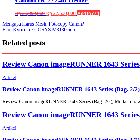
Canon iR 2224n DADF
Original
Current
Rp
25,000,000
Rp
22,500,000
Add to cart
price
price
Post
Mengapa Harus Mesin Fotocopy Canon?
was:
is:
Fitur Kyocera ECOSYS M8130cidn
Rp 25,000,000.
Rp 22,500,000.
navigation
Related posts
Review Canon imageRUNNER 1643 Series (
Artikel
Review Canon imageRUNNER 1643 Series (Bag. 2/2)
Review Canon imageRUNNER 1643 Series (Bag. 2/2), Mudah dirawat d
Review Canon imageRUNNER 1643 Series (
Artikel