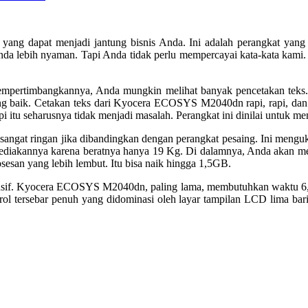
ng dapat menjadi jantung bisnis Anda. Ini adalah perangkat yang d
nda lebih nyaman. Tapi Anda tidak perlu mempercayai kata-kata kami.
a mempertimbangkannya, Anda mungkin melihat banyak pencetakan teks
ang baik. Cetakan teks dari Kyocera ECOSYS M2040dn rapi, rapi, dan 
api itu seharusnya tidak menjadi masalah. Perangkat ini dinilai untuk 
at ringan jika dibandingkan dengan perangkat pesaing. Ini mengu
ng disediakannya karena beratnya hanya 19 Kg. Di dalamnya, Anda a
sesan yang lebih lembut. Itu bisa naik hingga 1,5GB.
onsif. Kyocera ECOSYS M2040dn, paling lama, membutuhkan waktu 6,4 
l tersebar penuh yang didominasi oleh layar tampilan LCD lima baris