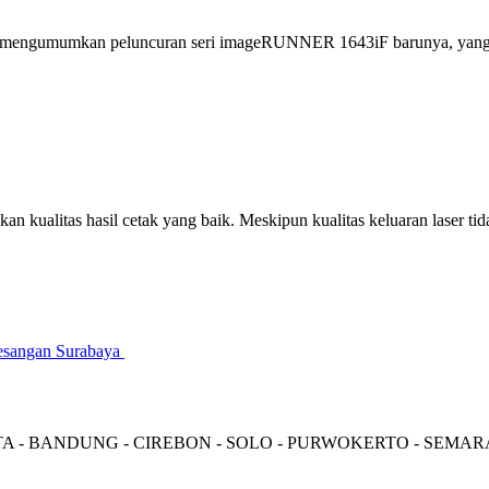
engumumkan peluncuran seri imageRUNNER 1643iF barunya, yang terd
n kualitas hasil cetak yang baik. Meskipun kualitas keluaran laser tid
gesangan Surabaya
TA - BANDUNG - CIREBON - SOLO - PURWOKERTO - SEMA