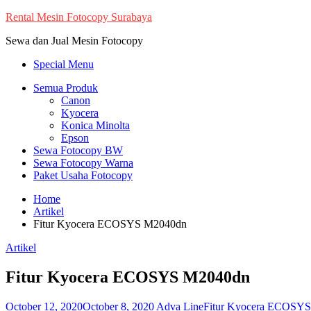
Skip
Rental Mesin Fotocopy Surabaya
to
Sewa dan Jual Mesin Fotocopy
content
Special Menu
Semua Produk
Canon
Kyocera
Konica Minolta
Epson
Sewa Fotocopy BW
Sewa Fotocopy Warna
Paket Usaha Fotocopy
Home
Artikel
Fitur Kyocera ECOSYS M2040dn
Artikel
Fitur Kyocera ECOSYS M2040dn
October 12, 2020
October 8, 2020
Adva Line
Fitur Kyocera ECOSY