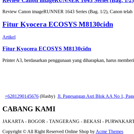
Review Canon imageRUNNER 1643 Series (Bag. 1/2)
Review Canon imageRUNNER 1643 Series (Bag. 1/2), Canon telah m
Fitur Kyocera ECOSYS M8130cidn
Artikel
Fitur Kyocera ECOSYS M8130cidn
Printer A3, berdasarkan penggunaan yang diharapkan, harus memberika
+6281290145676
(Hasby)
Jl. Pagesangan Asri Blok AA No 1, Pa
CABANG KAMI
JAKARTA - BOGOR - TANGERANG - BEKASI - PURWAKAR
Copyright © All Right Reserved
Online Shop by
Acme Themes