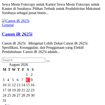
Sewa Mesin Fotocopy untuk Kantor Sewa Mesin Fotocopy untuk
Kantor di Surabaya: Pilihan Terbaik untuk Produktivitas Maksimal
Surabaya sebagai pusat bisnis...
General
Canon iR 2625i
Canon iR 2625i Mengenal Lebih Dekat Canon iR 2625i:
Spesifikasi, Keunggulan, dan Penggunaan yang Efektif
Pendahuluan: Canon iR 2625i adalah...
August 2026
M
T
W
T
F
S
S
1
2
3
4
5
6
7
8
9
10
11
12
13
14
15
16
17
18
19
20
21
22
23
24
25
26
27
28
29
30
31