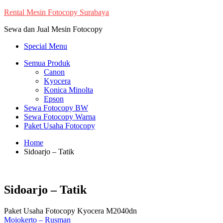
Skip
Rental Mesin Fotocopy Surabaya
to
Sewa dan Jual Mesin Fotocopy
content
Special Menu
Semua Produk
Canon
Kyocera
Konica Minolta
Epson
Sewa Fotocopy BW
Sewa Fotocopy Warna
Paket Usaha Fotocopy
Home
Sidoarjo – Tatik
Sidoarjo – Tatik
Paket Usaha Fotocopy Kyocera M2040dn
Post
Mojokerto – Rusman