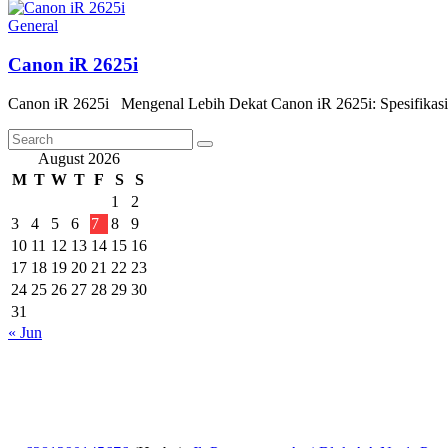
General
Canon iR 2625i
Canon iR 2625i Mengenal Lebih Dekat Canon iR 2625i: Spesifikasi,
August 2026
M
T
W
T
F
S
S
1
2
3
4
5
6
7
8
9
10
11
12
13
14
15
16
17
18
19
20
21
22
23
24
25
26
27
28
29
30
31
« Jun