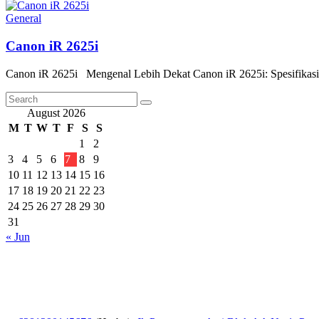
General
Canon iR 2625i
Canon iR 2625i Mengenal Lebih Dekat Canon iR 2625i: Spesifikasi,
August 2026
M
T
W
T
F
S
S
1
2
3
4
5
6
7
8
9
10
11
12
13
14
15
16
17
18
19
20
21
22
23
24
25
26
27
28
29
30
31
« Jun