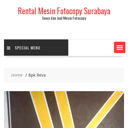
Skip
Rental Mesin Fotocopy Surabaya
to
content
Sewa dan Jual Mesin Fotocopy
SPECIAL MENU
Home
Bpk Reva