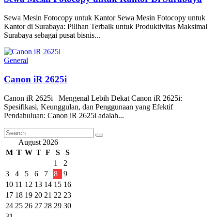
Sewa Mesin Fotocopy untuk Kantor Sewa Mesin Fotocopy untuk
Kantor di Surabaya: Pilihan Terbaik untuk Produktivitas Maksimal
Surabaya sebagai pusat bisnis...
General
Canon iR 2625i
Canon iR 2625i Mengenal Lebih Dekat Canon iR 2625i:
Spesifikasi, Keunggulan, dan Penggunaan yang Efektif
Pendahuluan: Canon iR 2625i adalah...
August 2026
M
T
W
T
F
S
S
1
2
3
4
5
6
7
8
9
10
11
12
13
14
15
16
17
18
19
20
21
22
23
24
25
26
27
28
29
30
31