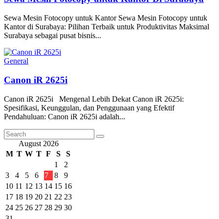
Sewa Mesin Fotocopy untuk Kantor Sewa Mesin Fotocopy untuk
Kantor di Surabaya: Pilihan Terbaik untuk Produktivitas Maksimal
Surabaya sebagai pusat bisnis...
General
Canon iR 2625i
Canon iR 2625i Mengenal Lebih Dekat Canon iR 2625i:
Spesifikasi, Keunggulan, dan Penggunaan yang Efektif
Pendahuluan: Canon iR 2625i adalah...
August 2026
M
T
W
T
F
S
S
1
2
3
4
5
6
7
8
9
10
11
12
13
14
15
16
17
18
19
20
21
22
23
24
25
26
27
28
29
30
31