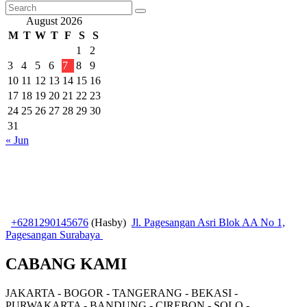
August 2026
M
T
W
T
F
S
S
1
2
3
4
5
6
7
8
9
10
11
12
13
14
15
16
17
18
19
20
21
22
23
24
25
26
27
28
29
30
31
« Jun
+6281290145676
(Hasby)
Jl. Pagesangan Asri Blok AA No 1,
Pagesangan Surabaya
CABANG KAMI
JAKARTA - BOGOR - TANGERANG - BEKASI -
PURWAKARTA - BANDUNG - CIREBON - SOLO -