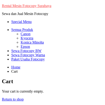
Skip
Rental Mesin Fotocopy Surabaya
to
Sewa dan Jual Mesin Fotocopy
content
Special Menu
Semua Produk
Canon
Kyocera
Konica Minolta
Epson
Sewa Fotocopy BW
Sewa Fotocopy Warna
Paket Usaha Fotocopy
Home
Cart
Cart
Your cart is currently empty.
Return to shop