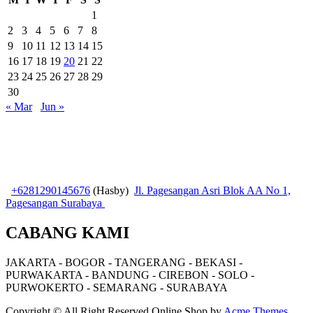
1
2
3
4
5
6
7
8
9
10
11
12
13
14
15
16
17
18
19
20
21
22
23
24
25
26
27
28
29
30
« Mar
Jun »
+6281290145676
(Hasby)
Jl. Pagesangan Asri Blok AA No 1,
Pagesangan Surabaya
CABANG KAMI
JAKARTA - BOGOR - TANGERANG - BEKASI -
PURWAKARTA - BANDUNG - CIREBON - SOLO -
PURWOKERTO - SEMARANG - SURABAYA
Copyright © All Right Reserved
Online Shop by
Acme Themes