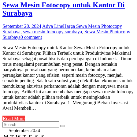
Sewa Mesin Fotocopy untuk Kantor Di
Surabaya
September 20, 2024
Adva Line
Harga Sewa Mesin Photocopy
Surabaya
,
sewa mesin fotocopy surabaya
,
Sewa Mesin Photocopy
Surabaya
0 comment
Sewa Mesin Fotocopy untuk Kantor Sewa Mesin Fotocopy untuk
Kantor di Surabaya: Pilihan Terbaik untuk Produktivitas Maksimal
Surabaya sebagai pusat bisnis dan perdagangan di Indonesia Timur
terus mengalami pertumbuhan yang pesat. Dengan semakin
banyaknya perusahaan yang bermunculan, kebutuhan akan
perangkat kantor yang efisien, seperti mesin fotocopy, menjadi
semakin penting. Salah satu solusi yang efektif dan ekonomis untuk
mendukung aktivitas perkantoran adalah dengan menyewa mesin
fotocopy. Artikel ini akan membahas mengapa sewa mesin fotocopy
untuk kantor adalah pilihan terbaik untuk meningkatkan
produktivitas kantor di Surabaya. 1. Mengurangi Beban Investasi
Awal Membeli…
Read More
September 2024
M
T
W
T
F
S
S